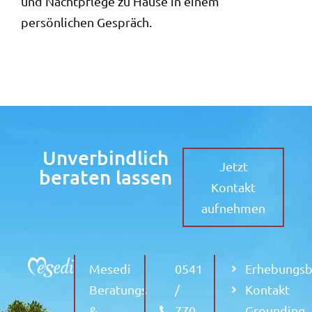
und Nachtpflege zu Hause in einem
persönlichen Gespräch.
Unverbindlich
Jetzt
beraten lassen
Kontakt
aufnehmen
Mesedi
0541
Erhebungs
Beratungs
/
Kontakt
&
770
Grounding