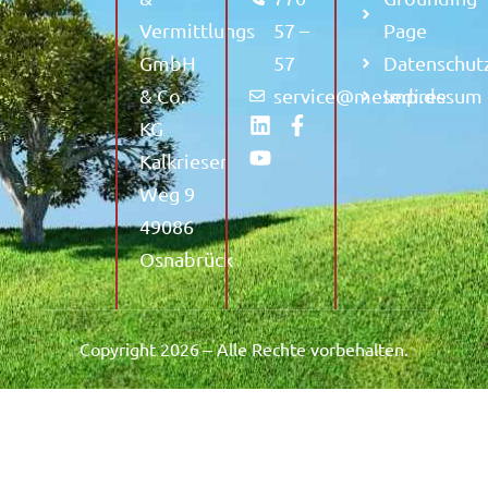
Vermittlungs
57 –
Page
GmbH
57
Datenschut
& Co.
service@mesedi.de
Impressum
KG
Kalkrieser
Weg 9
49086
Osnabrück
Copyright 2026 – Alle Rechte vorbehalten.