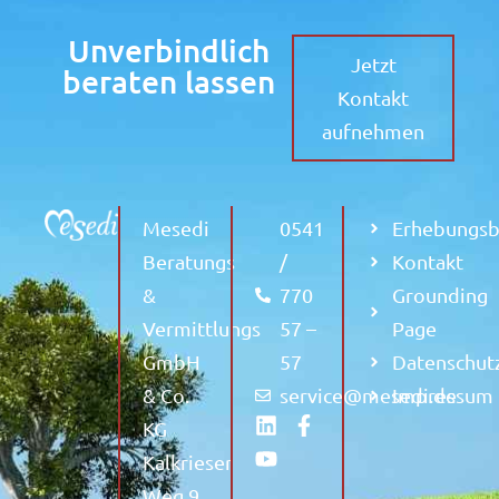
Unverbindlich
Jetzt
beraten lassen
Kontakt
aufnehmen
Mesedi
0541
Erhebungs
Beratungs
/
Kontakt
&
770
Grounding
Vermittlungs
57 –
Page
GmbH
57
Datenschut
& Co.
service@mesedi.de
Impressum
KG
Kalkrieser
Weg 9