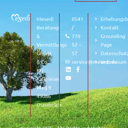
Mesedi
0541
Erhebungs
Beratungs
/
Kontakt
&
770
Grounding
Vermittlungs
57 –
Page
GmbH
57
Datenschut
& Co.
service@mesedi.de
Impressum
KG
Kalkrieser
Weg 9
49086
Osnabrück
Copyright 2026 – Alle Rechte vorbehalten.